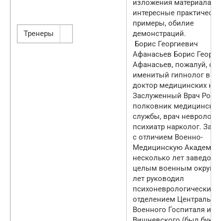
изложения материала,
интересные практически
примеры, обилие
Тренеры
демонстраций.
Борис Георгиевич
Афанасьев Борис Георги
Афанасьев, пожалуй, са
именитый гипнолог в Ро
доктор медицинских нау
Заслуженный Врач Росси
полковник медицинско
службы, врач невролог,
психиатр нарколог. Зак
с отличием Военно-
Медицинскую Академию
несколько лет заведова
целым военным округом
лет руководил
психоневрологическим
отделением Центрально
Военного Госпиталя им.
Вишневского (был букв