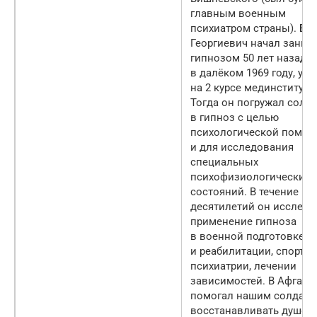
главным военным
психиатром страны). Бо
Георгиевич начал заним
гипнозом 50 лет назад, 
в далёком 1969 году, уча
на 2 курсе мединститута.
Тогда он погружал солд
в гипноз с целью
психологической помо
и для исследования
специальных
психофизиологических
состояний. В течение
десятилетий он исследо
применение гипноза
в военной подготовке
и реабилитации, спорте,
психиатрии, лечении
зависимостей. В Афгани
помогал нашим солдата
восстанавливать душев