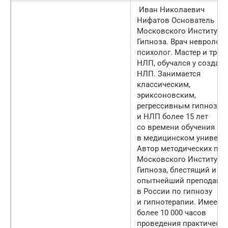
Иван Николаевич
Нифатов Основатель
Московского Института
Гипноза. Врач невролог,
психолог. Мастер и трен
НЛП, обучался у создате
НЛП. Занимается
классическим,
эриксоновским,
регрессивным гипнозом
и НЛП более 15 лет
со времени обучения
в медицинском универси
Автор методических по
Московского Института
Гипноза, блестящий и с
опытнейший преподават
в России по гипнозу
и гипнотерапии. Имеет 
более 10 000 часов
проведения практически