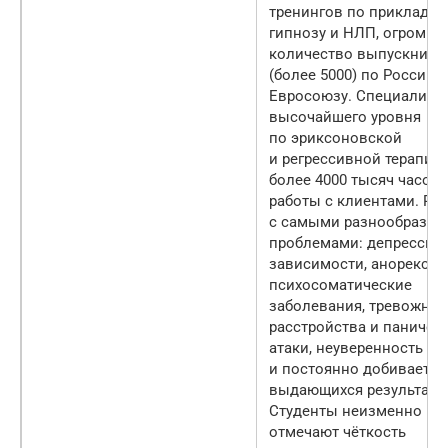
тренингов по прикладн
гипнозу и НЛП, огромно
количество выпускнико
(более 5000) по России, 
Евросоюзу. Специалист
высочайшего уровня
по эриксоновской
и регрессивной терапии:
более 4000 тысяч часов
работы с клиентами. Ра
с самыми разнообразн
проблемами: депрессии,
зависимости, анорексия
психосоматические
заболевания, тревожны
расстройства и паничес
атаки, неуверенность в 
и постоянно добивается
выдающихся результато
Студенты неизменно
отмечают чёткость