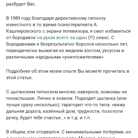
разбудит Вас.
В 1989 году благодаря директивному гипнозу
известного в то время психотерапевта А.
Кашпировского с экрана телевизора, я смог избавиться
от бородавок
на руках всего за один
(!!!) сеанс. С
бородавками я безрезультатно боролся несколько лет,
периодически выжигая их жидким азотом, уксусом и
различными народными «уничтожителями».
Подробнее об этом моем опыте Вы можете прочитать в
этой статье.
С цыганским гипнозом многие, наверное, знакомы не
понаслышке. Лично я знаком. Подходит цыганка (или
лучше сразу несколько), тараторит что-то типа: «вижу
дальняя дорога, казённый дом, трудности, позолоти
ручку, будет тебе счастье…» и т.д. и т.п.
В общем, еле оторвался. С минимальными потерями, но