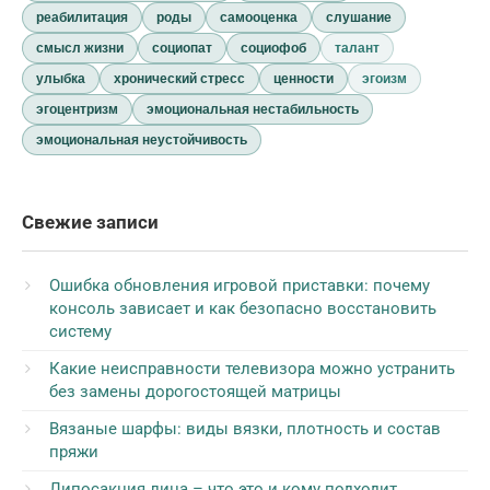
реабилитация
роды
самооценка
слушание
смысл жизни
социопат
социофоб
талант
улыбка
хронический стресс
ценности
эгоизм
эгоцентризм
эмоциональная нестабильность
эмоциональная неустойчивость
Свежие записи
Ошибка обновления игровой приставки: почему
консоль зависает и как безопасно восстановить
систему
Какие неисправности телевизора можно устранить
без замены дорогостоящей матрицы
Вязаные шарфы: виды вязки, плотность и состав
пряжи
Липосакция лица – что это и кому подходит