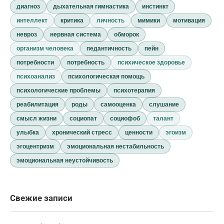
диагноз
дыхательная гимнастика
инстинкт
интеллект
критика
личность
мимики
мотивация
невроз
нервная система
обморок
организм человека
педантичность
пейн
потребности
потребность
психическое здоровье
психоанализ
психологическая помощь
психологические проблемы
психотерапия
реабилитация
роды
самооценка
слушание
смысл жизни
социопат
социофоб
талант
улыбка
хронический стресс
ценности
эгоизм
эгоцентризм
эмоциональная нестабильность
эмоциональная неустойчивость
Свежие записи