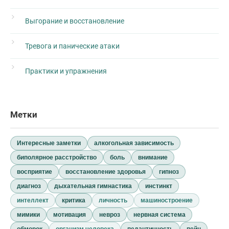
Выгорание и восстановление
Тревога и панические атаки
Практики и упражнения
Метки
Интересные заметки
алкогольная зависимость
биполярное расстройство
боль
внимание
восприятие
восстановление здоровья
гипноз
диагноз
дыхательная гимнастика
инстинкт
интеллект
критика
личность
машиностроение
мимики
мотивация
невроз
нервная система
обморок
организм человека
педантичность
пейн