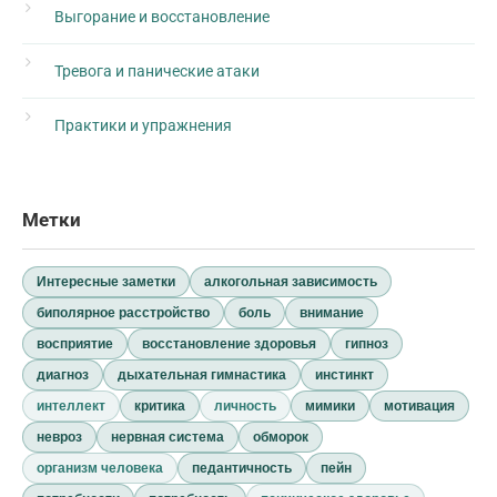
Выгорание и восстановление
Тревога и панические атаки
Практики и упражнения
Метки
Интересные заметки
алкогольная зависимость
биполярное расстройство
боль
внимание
восприятие
восстановление здоровья
гипноз
диагноз
дыхательная гимнастика
инстинкт
интеллект
критика
личность
мимики
мотивация
невроз
нервная система
обморок
организм человека
педантичность
пейн