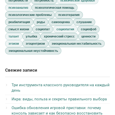
потребности
потребность
психическое здоровье
психоанализ
психологическая помощь
психологические проблемы
психотерапия
реабилитация
роды
самооценка
слушание
смысл жизни
социопат
социопатия
социофоб
талант
улыбка
хронический стресс
ценности
эгоизм
эгоцентризм
эмоциональная нестабильность
эмоциональная неустойчивость
Свежие записи
Три инструмента классного руководителя на каждый
день
Икра: виды, польза и секреты правильного выбора
Ошибка обновления игровой приставки: почему
консоль зависает и как безопасно восстановить