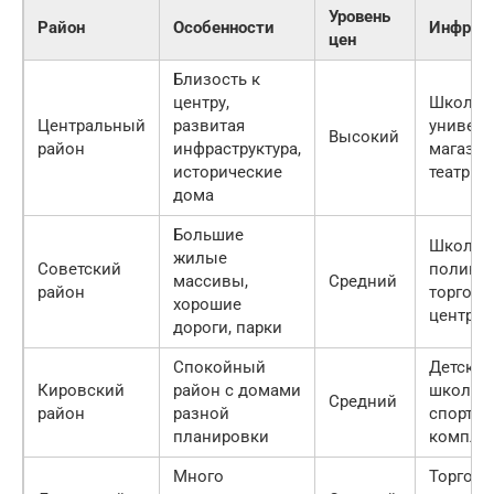
Уровень
Район
Особенности
Инфраст
цен
Близость к
центру,
Школы,
Центральный
развитая
универс
Высокий
район
инфраструктура,
магазин
исторические
театры
дома
Большие
Школы,
жилые
Советский
поликли
массивы,
Средний
район
торгов
хорошие
центры
дороги, парки
Спокойный
Детские
Кировский
район с домами
школы,
Средний
район
разной
спорти
планировки
компле
Много
Торгов