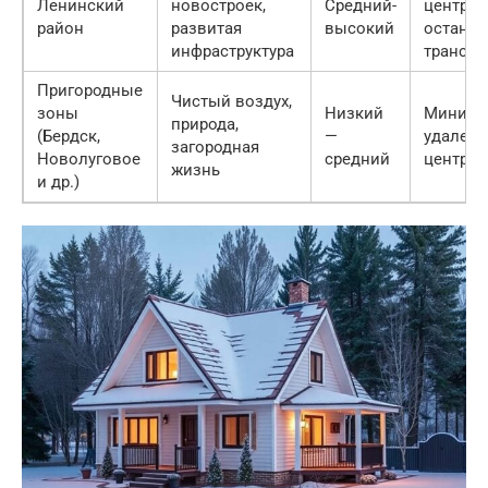
Ленинский
новостроек,
Средний-
центры,
район
развитая
высокий
остано
инфраструктура
транспо
Пригородные
Чистый воздух,
зоны
Низкий
Минима
природа,
(Бердск,
—
удалена
загородная
Новолуговое
средний
центра
жизнь
и др.)