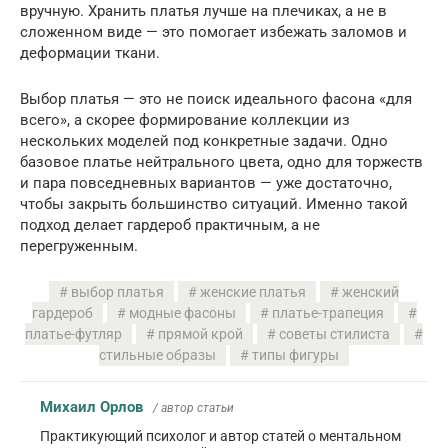
вручную. Хранить платья лучше на плечиках, а не в
сложенном виде — это помогает избежать заломов и
деформации ткани.
Выбор платья — это не поиск идеального фасона «для
всего», а скорее формирование коллекции из
нескольких моделей под конкретные задачи. Одно
базовое платье нейтрального цвета, одно для торжеств
и пара повседневных вариантов — уже достаточно,
чтобы закрыть большинство ситуаций. Именно такой
подход делает гардероб практичным, а не
перегруженным.
выбор платья
женские платья
женский
гардероб
модные фасоны
платье-трапеция
платье-футляр
прямой крой
советы стилиста
стильные образы
типы фигуры
Михаил Орлов
/ автор статьи
Практикующий психолог и автор статей о ментальном