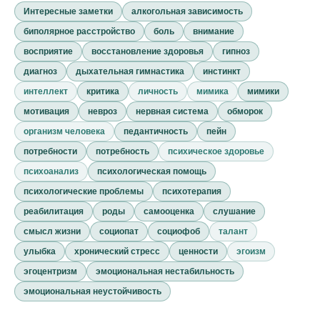
Интересные заметки
алкогольная зависимость
биполярное расстройство
боль
внимание
восприятие
восстановление здоровья
гипноз
диагноз
дыхательная гимнастика
инстинкт
интеллект
критика
личность
мимика
мимики
мотивация
невроз
нервная система
обморок
организм человека
педантичность
пейн
потребности
потребность
психическое здоровье
психоанализ
психологическая помощь
психологические проблемы
психотерапия
реабилитация
роды
самооценка
слушание
смысл жизни
социопат
социофоб
талант
улыбка
хронический стресс
ценности
эгоизм
эгоцентризм
эмоциональная нестабильность
эмоциональная неустойчивость