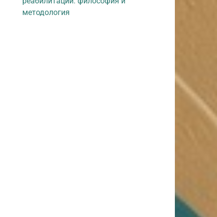
реабилитации: философия и
методология