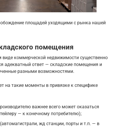
свобождение площадей уходящими с рынка нашей
складского помещения
м виде коммерческой недвижимости существенно
ся адекватный ответ — складские помещения и
печенные разными возможностями.
ет на такие моменты в привязке к специфике
производителю важнее всего может оказаться
итейлеру — к конечному потребителю);
автомагистрали, жд станции, порты и т.п. — в