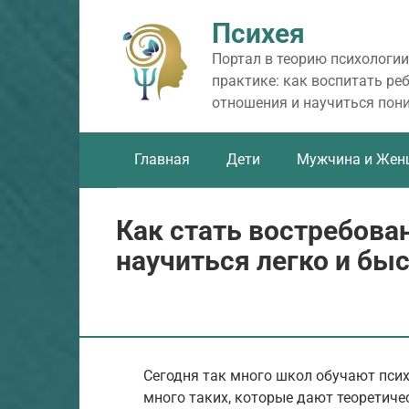
Перейти
Психея
к
контенту
Портал в теорию психологии
практике: как воспитать ре
отношения и научиться пон
Главная
Дети
Мужчина и Жен
Как стать востребова
научиться легко и бы
Сегодня так много школ обучают псих
много таких, которые дают теоретиче