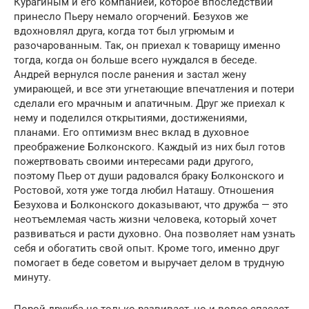
Курагиным и его компанией, которое впоследствии
принесло Пьеру немало огорчений. Безухов же
вдохновлял друга, когда тот был угрюмым и
разочарованным. Так, он приехал к товарищу именно
тогда, когда он больше всего нуждался в беседе.
Андрей вернулся после ранения и застал жену
умирающей, и все эти угнетающие впечатления и потери
сделали его мрачным и апатичным. Друг же приехал к
нему и поделился открытиями, достижениями,
планами. Его оптимизм внес вклад в духовное
преображение Болконского. Каждый из них был готов
пожертвовать своими интересами ради другого,
поэтому Пьер от души радовался браку Болконского и
Ростовой, хотя уже тогда любил Наташу. Отношения
Безухова и Болконского доказывают, что дружба — это
неотъемлемая часть жизни человека, который хочет
развиваться и расти духовно. Она позволяет нам узнать
себя и обогатить свой опыт. Кроме того, именно друг
помогает в беде советом и выручает делом в трудную
минуту.