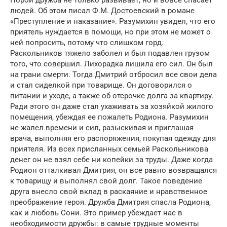
Порой дружба не только развивает, но и вовсе спасает
людей. Об этом писал Ф.М. Достоевский в романе
«Преступление и наказание». Разумихин увидел, что его
приятель нуждается в помощи, но при этом не может о
ней попросить, потому что слишком горд.
Раскольников тяжело заболел и был подавлен грузом
того, что совершил. Лихорадка лишила его сил. Он был
на грани смерти. Тогда Дмитрий отбросил все свои дела
и стал сиделкой при товарище. Он договорился о
питании и уходе, а также об отсрочке долга за квартиру.
Ради этого он даже стал ухаживать за хозяйкой жилого
помещения, убеждая ее пожалеть Родиона. Разумихин
не жалел времени и сил, разыскивая и приглашая
врача, выполняя его распоряжения, покупая одежду для
приятеля. Из всех присланных семьей Раскольникова
денег он не взял себе ни копейки за труды. Даже когда
Родион отталкивал Дмитрия, он все равно возвращался
к товарищу и выполнял свой долг. Такое поведение
друга внесло свой вклад в раскаяние и нравственное
преображение героя. Дружба Дмитрия спасла Родиона,
как и любовь Сони. Это пример убеждает нас в
необходимости дружбы: в самые трудные моменты