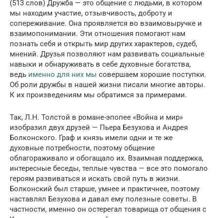
(513 слов) Дружба — это общение с людьми, в котором
мы находим участие, отзывчивость, доброту и
сопереживание. Она проявляется во взаимовыручке и
взаимопонимании. Эти отношения помогают нам
познать себя и открыть мир других характеров, судеб,
мнений. Друзья позволяют нам развивать социальные
навыки и обнаруживать в себе духовные богатства,
ведь
именно для них мы
совершаем хорошие поступки.
Об роли дружбы в нашей жизни писали многие авторы.
К их произведениям мы обратимся за примерами.
Так, Л.Н. Толстой в романе-эпопее «Война и мир»
изобразил двух друзей — Пьера Безухова и Андрея
Болконского. Граф и князь имели одни и те же
духовные потребности, поэтому общение
облагораживало и обогащало их. Взаимная поддержка,
интересные беседы, теплые чувства — все это помогало
героям развиваться и искать свой путь в жизни.
Болконский был старше, умнее и практичнее, поэтому
наставлял Безухова и давал ему полезные советы. В
частности, именно он остерегал товарища от общения с