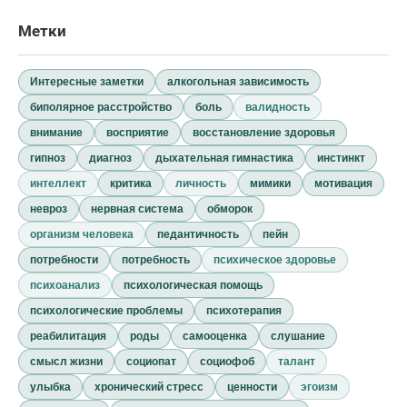
Метки
Интересные заметки
алкогольная зависимость
биполярное расстройство
боль
валидность
внимание
восприятие
восстановление здоровья
гипноз
диагноз
дыхательная гимнастика
инстинкт
интеллект
критика
личность
мимики
мотивация
невроз
нервная система
обморок
организм человека
педантичность
пейн
потребности
потребность
психическое здоровье
психоанализ
психологическая помощь
психологические проблемы
психотерапия
реабилитация
роды
самооценка
слушание
смысл жизни
социопат
социофоб
талант
улыбка
хронический стресс
ценности
эгоизм