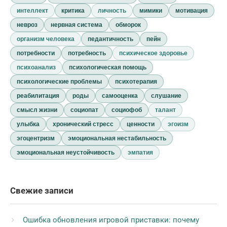
интеллект
критика
личность
мимики
мотивация
невроз
нервная система
обморок
организм человека
педантичность
пейн
потребности
потребность
психическое здоровье
психоанализ
психологическая помощь
психологические проблемы
психотерапия
реабилитация
роды
самооценка
слушание
смысл жизни
социопат
социофоб
талант
улыбка
хронический стресс
ценности
эгоизм
эгоцентризм
эмоциональная нестабильность
эмоциональная неустойчивость
эмпатия
Свежие записи
Ошибка обновления игровой приставки: почему