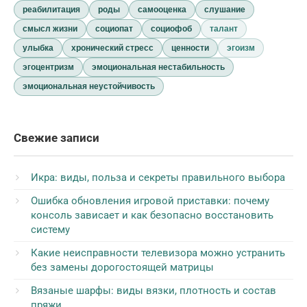
реабилитация
роды
самооценка
слушание
смысл жизни
социопат
социофоб
талант
улыбка
хронический стресс
ценности
эгоизм
эгоцентризм
эмоциональная нестабильность
эмоциональная неустойчивость
Свежие записи
Икра: виды, польза и секреты правильного выбора
Ошибка обновления игровой приставки: почему
консоль зависает и как безопасно восстановить
систему
Какие неисправности телевизора можно устранить
без замены дорогостоящей матрицы
Вязаные шарфы: виды вязки, плотность и состав
пряжи