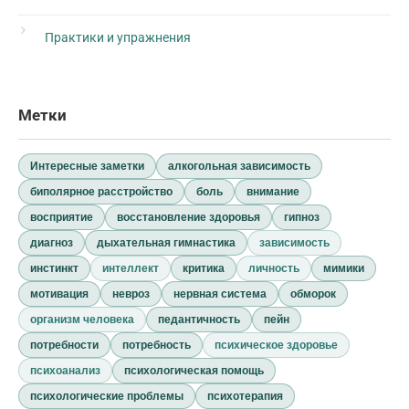
Практики и упражнения
Метки
Интересные заметки
алкогольная зависимость
биполярное расстройство
боль
внимание
восприятие
восстановление здоровья
гипноз
диагноз
дыхательная гимнастика
зависимость
инстинкт
интеллект
критика
личность
мимики
мотивация
невроз
нервная система
обморок
организм человека
педантичность
пейн
потребности
потребность
психическое здоровье
психоанализ
психологическая помощь
психологические проблемы
психотерапия