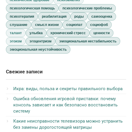
психологическая помощь
психологические проблемы
психотерапия
реабилитация
роды
самооценка
слушание
смысл жизни
социопат
социофоб
талант
улыбка
хронический стресс
ценности
эгоизм
эгоцентризм
эмоциональная нестабильность
эмоциональная неустойчивость
Свежие записи
Икра: виды, польза и секреты правильного выбора
Ошибка обновления игровой приставки: почему
консоль зависает и как безопасно восстановить
систему
Какие неисправности телевизора можно устранить
без замены дорогостоящей матрицы