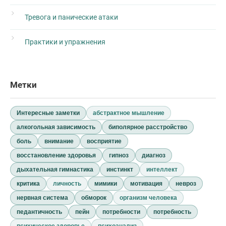
Тревога и панические атаки
Практики и упражнения
Метки
Интересные заметки
абстрактное мышление
алкогольная зависимость
биполярное расстройство
боль
внимание
восприятие
восстановление здоровья
гипноз
диагноз
дыхательная гимнастика
инстинкт
интеллект
критика
личность
мимики
мотивация
невроз
нервная система
обморок
организм человека
педантичность
пейн
потребности
потребность
психическое здоровье
психоанализ