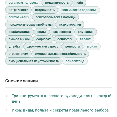
организм человека
педантичность
пейн
потребности
потребность
психическое здоровье
психоанализ
психологическая помощь
психологические проблемы
психотерапия
реабилитация
роды
самооценка
слушание
смысл жизни
социопат
социофоб
талант
улыбка
хронический стресс
ценности
эгоизм
эгоцентризм
эмоциональная нестабильность
эмоциональная неустойчивость
эпилептоид
Свежие записи
Три инструмента классного руководителя на каждый
день
Икра: виды, польза и секреты правильного выбора