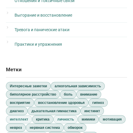
Отношения и токсичные связи
Выгорание и восстановление
Тревога и панические атаки
Практики и упражнения
Метки
Интересные заметки
алкогольная зависимость
биполярное расстройство
боль
внимание
восприятие
восстановление здоровья
гипноз
диагноз
дыхательная гимнастика
инстинкт
интеллект
критика
личность
мимики
мотивация
невроз
нервная система
обморок