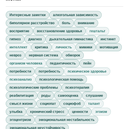
Интересные заметки
алкогольная зависимость
биполярное расстройство
боль
внимание
восприятие
восстановление здоровья
гештальт
гипноз
диагноз
дыхательная гимнастика
инстинкт
интеллект
критика
личность
мимики
мотивация
невроз
нервная система
обморок
организм человека
педантичность
пейн
потребности
потребность
психическое здоровье
психоанализ
психологическая помощь
психологические проблемы
психотерапия
реабилитация
роды
самооценка
слушание
смысл жизни
социопат
социофоб
талант
улыбка
хронический стресс
ценности
эгоизм
эгоцентризм
эмоциональная нестабильность
эмоциональная неустойчивость