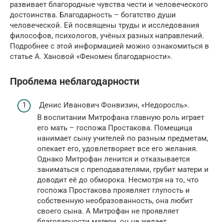
развивает благородные чувства чести и человеческого
достоинства. Благодарность – богатство души
человеческой. Ей посвящены труды и исследования
философов, психологов, учёных разных направлений.
Подробнее с этой информацией можно ознакомиться в
статье А. Хановой «Феномен благодарности».
Проблема неблагодарности
Денис Иванович Фонвизин, «Недоросль».
В воспитании Митрофана главную роль играет
его мать – госпожа Простакова. Помещица
нанимает сыну учителей по разным предметам,
опекает его, удовлетворяет все его желания.
Однако Митрофан ленится и отказывается
заниматься с преподавателями, грубит матери и
доводит её до обморока. Несмотря на то, что
госпожа Простакова проявляет глупость и
собственную необразованность, она любит
своего сына. А Митрофан не проявляет
благодарности матери, он не желает