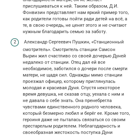
прислушиваться к ней. Таким образом, Д.И.
Фонвизин представляет нам яркий пример того,
как родители готовы пойти ради детей на всё, а
те, в свою очередь, не ценят этого и не считают
нужным благодарить семью за заботу.
Александр Сергеевич Пушкин, «Станционный
смотритель». Смотритель станции Самсон
Вырин жил счастливо со своей дочерью Дуней
недалеко от станции. Отец дал ей все
необходимое, заботился о дочери после смерти
матери, не щадя сил. Однажды мимо станции
проезжал офицер, которому приглянулась
молодая и красивая Дуня. Спустя некоторое
время девушка, не сказав отцу, уехала с ним и
не давала о себе знать. Она пренебрегла
чувствами единственного родного человека,
который безмерно любил и берёг ее. Кроме того,
героиня даже не пыталась связаться со своим
престарелым родителем. Неблагодарность и
своеобразная жестокость поступка Дуни