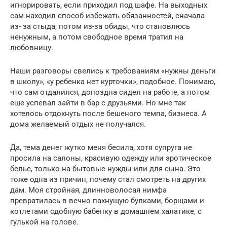
игнорировать, если приходил под шафе. На выходных
сам находил способ избежать обязанностей, сначала
из- за стыда, потом из-за обиды, что становлюсь
ненужным, а потом свободное время тратил на
любовницу.
Наши разговоры свелись к требованиям «нужны деньги
в школу», «у ребенка нет курточки», подобное. Понимаю,
что сам отдалился, допоздна сидел на работе, а потом
еще успевал зайти в бар с друзьями. Но мне так
хотелось отдохнуть после бешеного темпа, бизнеса. А
дома желаемый отдых не получался.
Да, тема денег жутко меня бесила, хотя супруга не
просила на салоны, красивую одежду или эротическое
белье, только на бытовые нужды или для сына. Это
тоже одна из причин, почему стал смотреть на других
дам. Моя стройная, длинноволосая нимфа
превратилась в вечно пахнущую булками, борщами и
котлетами сдобную бабенку в домашнем халатике, с
гулькой на голове.