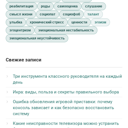
реабилитация
роды
самооценка
слушание
смысл жизни
социопат
социофоб
талант
улыбка
хронический стресс
ценности
эгоизм
эгоцентризм
эмоциональная нестабильность
эмоциональная неустойчивость
Свежие записи
Три инструмента классного руководителя на каждый
день
Икра: виды, польза и секреты правильного выбора
Ошибка обновления игровой приставки: почему
консоль зависает и как безопасно восстановить
систему
Какие неисправности телевизора можно устранить