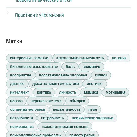
Практики и упражнения
Метки
Интересные заметки
алкогольная зависимость
астеник
биполярное расстройство
боль
внимание
восприятие
восстановление здоровья
гипноз
диагноз
дыхательная гимнастика
инстинкт
интеллект
критика
личность
мимики
мотивация
невроз
нервная система
обморок
организм человека
педантичность
пейн
потребности
потребность
психическое здоровье
психоанализ
психологическая помощь
психологические проблемы
психотерапия