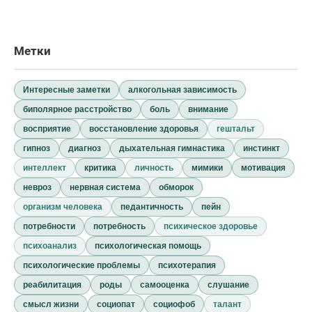
Метки
Интересные заметки
алкогольная зависимость
биполярное расстройство
боль
внимание
восприятие
восстановление здоровья
гештальт
гипноз
диагноз
дыхательная гимнастика
инстинкт
интеллект
критика
личность
мимики
мотивация
невроз
нервная система
обморок
организм человека
педантичность
пейн
потребности
потребность
психическое здоровье
психоанализ
психологическая помощь
психологические проблемы
психотерапия
реабилитация
роды
самооценка
слушание
смысл жизни
социопат
социофоб
талант