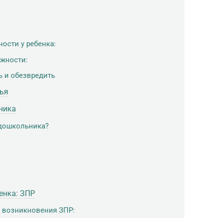
ости у ребенка:
жности:
ь и обезвредить
вья
ника
 дошкольника?
енка: ЗПР
 возникновения ЗПР: