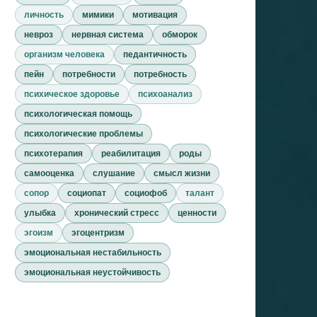
личность
мимики
мотивация
невроз
нервная система
обморок
организм человека
педантичность
пейн
потребности
потребность
психическое здоровье
психоанализ
психологическая помощь
психологические проблемы
психотерапия
реабилитация
роды
самооценка
слушание
смысл жизни
сопор
социопат
социофоб
талант
улыбка
хронический стресс
ценности
эгоизм
эгоцентризм
эмоциональная нестабильность
эмоциональная неустойчивость