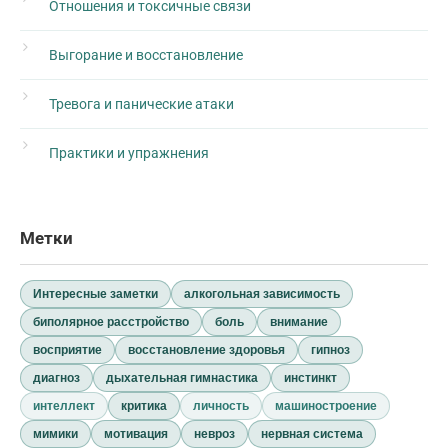
Отношения и токсичные связи
Выгорание и восстановление
Тревога и панические атаки
Практики и упражнения
Метки
Интересные заметки
алкогольная зависимость
биполярное расстройство
боль
внимание
восприятие
восстановление здоровья
гипноз
диагноз
дыхательная гимнастика
инстинкт
интеллект
критика
личность
машиностроение
мимики
мотивация
невроз
нервная система