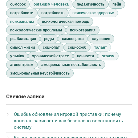
обморок
организм человека
педантичность
пейн
потребности
потребность
психическое здоровье
психоанализ
психологическая помощь
психологические проблемы
психотерапия
реабилитация
роды
самооценка
слушание
смысл жизни
социопат
социофоб
талант
улыбка
хронический стресс
ценности
эгоизм
эгоцентризм
эмоциональная нестабильность
эмоциональная неустойчивость
Свежие записи
Ошибка обновления игровой приставки: почему
консоль зависает и как безопасно восстановить
систему
Какие неисправности телевизора можно устранить