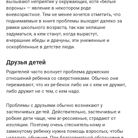
вызывают неприятие у окружающих, хотя «белые
вороны» — явление в некотором роде
вневозрастное. Тем не менее хочется отметить, что
поднимаемые в книге проблемы выходят далеко за
рамки школьного возраста, так как нелишне
задуматься, а кем станут, когда вырастут,
вчерашние ябеды и драчуны, эти униженные и
оскорбленные в детстве люди.
Друзья детей
Родителей часто волнует проблема дружеских
отношений ребенка со сверстниками. Обычно они
переживают, что их ре-бенок либо ни с кем не дружит,
либо дружит не с тем, с кем надо.
Проблемы с друзьями обычно возникают у
застенчивых де-тей. Действительно, застенчивые и
робкие дети чаще, чем аг-рессивные, страдают от
изоляции. Поэтому очень стеснитель-ному и
замкнутому ребенку нужна помощь взрослых, чтобы
наладить общение. При благоприятной обстановке в