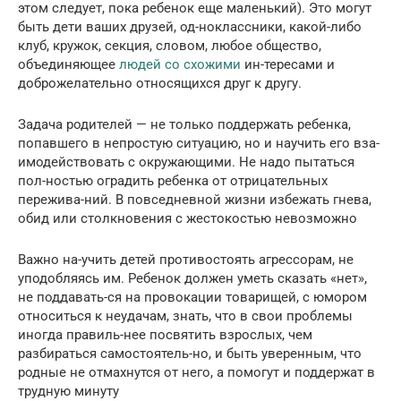
этом следует, пока ребенок еще маленький). Это могут
быть дети ваших друзей, од-ноклассники, какой-либо
клуб, кружок, секция, словом, любое общество,
объединяющее
людей со схожими
ин-тересами и
доброжелательно относящихся друг к другу.
Задача родителей — не только поддержать ребенка,
попавшего в непростую ситуацию, но и научить его вза-
имодействовать с окружающими. Не надо пытаться
пол-ностью оградить ребенка от отрицательных
пережива-ний. В повседневной жизни избежать гнева,
обид или столкновения с жестокостью невозможно
Важно на-учить детей противостоять агрессорам, не
уподобляясь им. Ребенок должен уметь сказать «нет»,
не поддавать-ся на провокации товарищей, с юмором
относиться к неудачам, знать, что в свои проблемы
иногда правиль-нее посвятить взрослых, чем
разбираться самостоятель-но, и быть уверенным, что
родные не отмахнутся от него, а помогут и поддержат в
трудную минуту