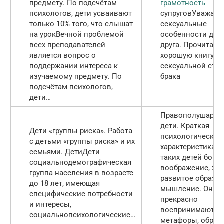
предмету. По подсчётам
грамотность
психологов, дети усваивают
супругов
Уважайт
только 10% того, что слышат
сексуальные
на урок
Вечной проблемой
особенности друг
всех преподавателей
друга. Прочитайт
является вопрос о
хорошую книгу о
поддержании интереса к
сексуальной сто
изучаемому предмету. По
брака
подсчётам психологов,
дети…
Правополушарны
дети. Краткая
Дети «группы риска». Работа
психологическая
с детьми «группы риска» и их
характеристика
У
семьями. Дети
Дети
таких детей бога
социальнодемографическая
воображение, хо
группа населения в возрасте
развитое образн
до 18 лет, имеющая
мышление. Они
специфические потребности
прекрасно
и интересы,
воспринимают
социальнопсихологические…
метафоры, образ