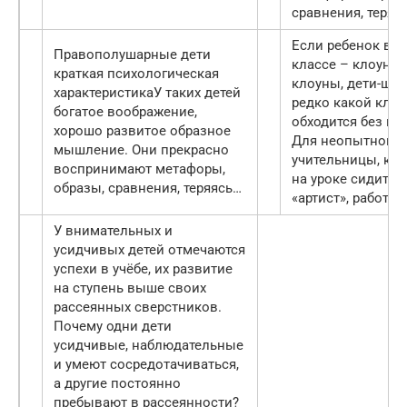
сравнения, теряя
Если ребенок в
Правополушарные дети
классе – клоун
Де
краткая психологическая
клоуны, дети-шу
характеристика
У таких детей
редко какой клас
богатое воображение,
обходится без них
хорошо развитое образное
Для неопытной
мышление. Они прекрасно
учительницы, ког
воспринимают метафоры,
на уроке сидит т
образы, сравнения, теряясь…
«артист», работа…
У внимательных и
усидчивых детей отмечаются
успехи в учёбе, их развитие
на ступень выше своих
рассеянных сверстников.
Почему одни дети
усидчивые, наблюдательные
и умеют сосредотачиваться,
а другие постоянно
пребывают в рассеянности?