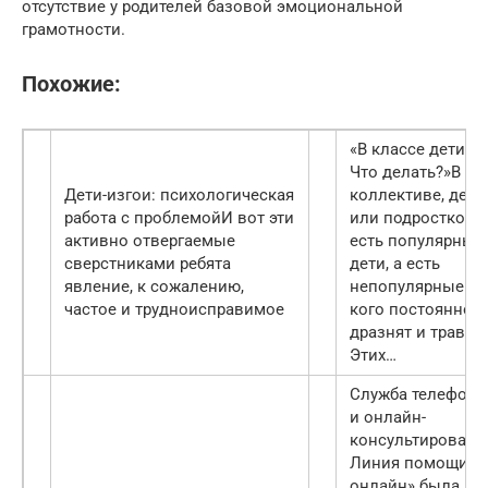
отсутствие у родителей базовой эмоциональной
грамотности.
Похожие:
«В классе дети-из
Что делать?»
В л
Дети-изгои: психологическая
коллективе, детс
работа с проблемой
И вот эти
или подростково
активно отвергаемые
есть популярные
сверстниками ребята
дети, а есть
явление, к сожалению,
непопулярные — т
частое и трудноисправимое
кого постоянно
дразнят и травят.
Этих…
Служба телефонн
и онлайн-
консультировани
Линия помощи «
онлайн» была