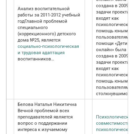
создана в 2009 го
Анализ воспитательной
задачи проекта
работы за 2011-2012 учебный
входят как
год
Главной проблемой
психологическая
специального
помощь юным
(коррекционного) детского
пользователям,
Л
дома №25, является
помощи «Дети
социально-психологическая
онлайн» была
и трудовая адаптация
создана в 2009 го
воспитанников…
задачи проекта
входят как
психологическая
помощь юным
пользователям, 
столкнувшимся…
Белова Наталья Никитична
Вечной проблемой всех
преподавателей является
Психологическая
вопрос о поддержании
совместимость
и
интереса к изучаемому
психологическая