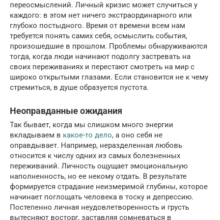
переосмыслений. Личный кризис может случиться у
каждого: в этом нет ничего экстраординарного или
глубоко постыдного. Время от времени всем нам
требуется понять самих себя, осмыслить события,
произошедшие в прошлом. Проблемы обнаруживаются
тогда, когда люди начинают подолгу застревать на
своих переживаниях и перестают смотреть на мир с
широко открытыми глазами. Если становится не к чему
стремиться, в душе образуется пустота.
Неоправданные ожидания
Так бывает, когда мы слишком много энергии
вкладываем в
какое-то дело
, а оно себя не
оправдывает. Например, неразделенная любовь
относится к числу одних из самых болезненных
переживаний. Личность ощущает эмоциональную
наполненность, но ее некому отдать. В результате
формируется страдание неизмеримой глубины, которое
начинает поглощать человека в тоску и депрессию.
Постепенно личная неудовлетворенность и грусть
вытесняют восторг, заставляя сомневаться в