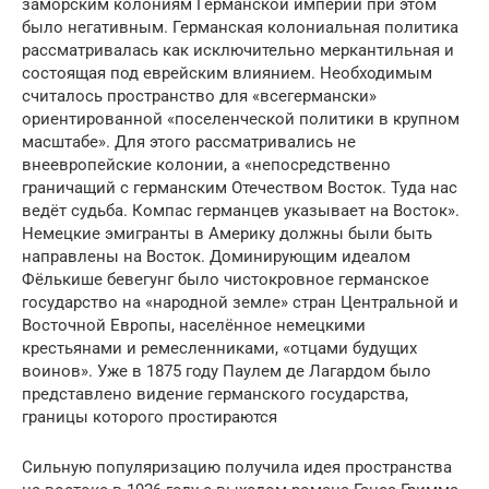
заморским колониям Германской империи при этом
было негативным. Германская колониальная политика
рассматривалась как исключительно меркантильная и
состоящая под еврейским влиянием. Необходимым
считалось пространство для «всегермански»
ориентированной «поселенческой политики в крупном
масштабе». Для этого рассматривались не
внеевропейские колонии, а «непосредственно
граничащий с германским Отечеством Восток. Туда нас
ведёт судьба. Компас германцев указывает на Восток».
Немецкие эмигранты в Америку должны были быть
направлены на Восток. Доминирующим идеалом
Фёлькише бевегунг было чистокровное германское
государство на «народной земле» стран Центральной и
Восточной Европы, населённое немецкими
крестьянами и ремесленниками, «отцами будущих
воинов». Уже в 1875 году Паулем де Лагардом было
представлено видение германского государства,
границы которого простираются
Сильную популяризацию получила идея пространства