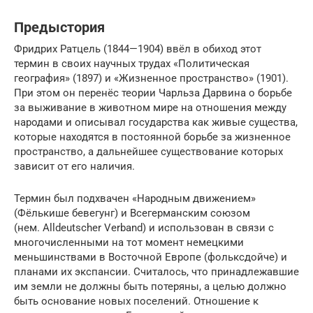
Предыстория
Фридрих Ратцель (1844—1904) ввёл в обиход этот
термин в своих научных трудах «Политическая
география» (1897) и «Жизненное пространство» (1901).
При этом он перенёс теории Чарльза Дарвина о борьбе
за выживание в животном мире на отношения между
народами и описывал государства как живые существа,
которые находятся в постоянной борьбе за жизненное
пространство, а дальнейшее существование которых
зависит от его наличия.
Термин был подхвачен «Народным движением»
(Фёлькише бевегунг) и Всегерманским союзом
(нем. Alldeutscher Verband) и использован в связи с
многочисленными на тот момент немецкими
меньшинствами в Восточной Европе (фольксдойче) и
планами их экспансии. Считалось, что принадлежавшие
им земли не должны быть потеряны, а целью должно
быть основание новых поселений. Отношение к