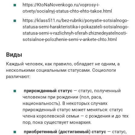
https://KtoNaNovenkogo.ru/voprosy-i-
otvety/socialnyj-status-chto-ehto-takoe.html
https://klass511.ru/bez-rubriki/ponyatie-sotsialnogo-
statusa-semi-harakteristika-i-pokazateli-sotsialnogo-
statusa-semi-v-razlichnyh-sferah-zhiznedeyatelnosti-
sotsialnoe-polozhenie-semi-v-ankete-chto.html
Виды
Каждый человек, как правило, обладает не одним, а
несколькими социальными статусами. Социологи
различают:
прирожденный статус
— статус, полученный
человеком при рождении (пол, раса,
национальность). В некоторых случаях
прирожденный статус может меняться: статус
члена королевской семьи — с рождения и до тех
пор, пока существует монархия.
приобретенный (достигаемый) статус
— статус,