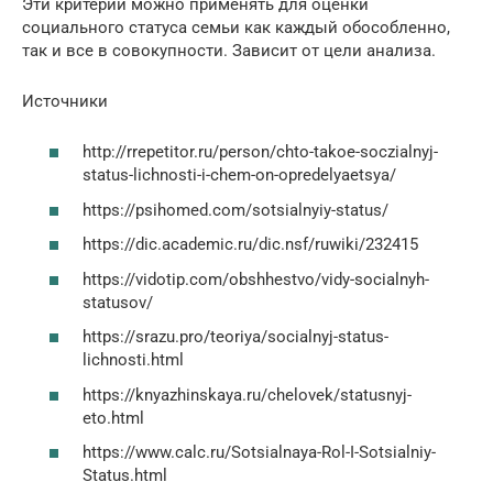
Эти критерии можно применять для оценки
социального статуса семьи как каждый обособленно,
так и все в совокупности. Зависит от цели анализа.
Источники
http://rrepetitor.ru/person/chto-takoe-soczialnyj-
status-lichnosti-i-chem-on-opredelyaetsya/
https://psihomed.com/sotsialnyiy-status/
https://dic.academic.ru/dic.nsf/ruwiki/232415
https://vidotip.com/obshhestvo/vidy-socialnyh-
statusov/
https://srazu.pro/teoriya/socialnyj-status-
lichnosti.html
https://knyazhinskaya.ru/chelovek/statusnyj-
eto.html
https://www.calc.ru/Sotsialnaya-Rol-I-Sotsialniy-
Status.html