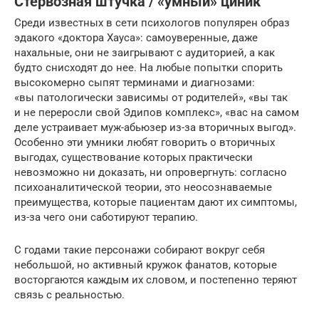
Стервозная штучка / «умный» циник
Среди известных в сети психологов популярен образ
эдакого «доктора Хауса»: самоуверенные, даже
нахальные, они не заигрывают с аудиторией, а как
будто снисходят до нее. На любые попытки спорить
высокомерно сыпят терминами и диагнозами:
«вы патологически зависимы от родителей», «вы так
и не переросли свой Эдипов комплекс», «вас на самом
деле устраивает муж-абьюзер из-за вторичных выгод».
Особенно эти умники любят говорить о вторичных
выгодах, существование которых практически
невозможно ни доказать, ни опровергнуть: согласно
психоаналитической теории, это неосознаваемые
преимущества, которые пациентам дают их симптомы,
из-за чего они саботируют терапию.
С годами такие персонажи собирают вокруг себя
небольшой, но активный кружок фанатов, которые
восторгаются каждым их словом, и постепенно теряют
связь с реальностью.