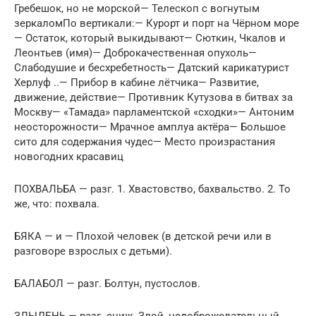
Гребешок, но не морской— Телескоп с вогнутым
зеркаломПо вертикали:— Курорт и порт на Чёрном море
— Остаток, который выкидывают— Сюткин, Чкалов и
Леонтьев (имя)— Доброкачественная опухоль—
Слабодушие и бесхребетность— Датский карикатурист
Херлуф ..— Прибор в кабине лётчика— Развитие,
движение, действие— Противник Кутузова в битвах за
Москву— «Тамада» парламентской «сходки»— Антоним
неосторожности— Мрачное амплуа актёра— Большое
сито для содержания чудес— Место произрастания
новогодних красавиц
ПОХВАЛЬБА — разг. 1. Хвастовство, бахвальство. 2. То
же, что: похвала.
БЯКА — и — Плохой человек (в детской речи или в
разговоре взрослых с детьми).
БАЛАБОЛ — разг. Болтун, пустослов.
ЗЛЫДЕНЬ — разг.-сниж. Злой, недоброжелательный