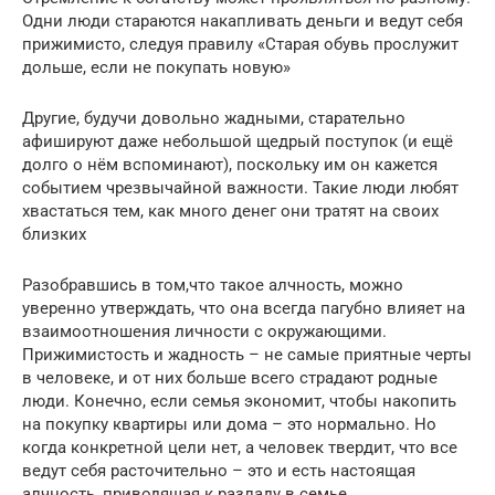
Одни люди стараются накапливать деньги и ведут себя
прижимисто, следуя правилу «Старая обувь прослужит
дольше, если не покупать новую»
Другие, будучи довольно жадными, старательно
афишируют даже небольшой щедрый поступок (и ещё
долго о нём вспоминают), поскольку им он кажется
событием чрезвычайной важности. Такие люди любят
хвастаться тем, как много денег они тратят на своих
близких
Разобравшись в том,что такое алчность, можно
уверенно утверждать, что она всегда пагубно влияет на
взаимоотношения личности с окружающими.
Прижимистость и жадность – не самые приятные черты
в человеке, и от них больше всего страдают родные
люди. Конечно, если семья экономит, чтобы накопить
на покупку квартиры или дома – это нормально. Но
когда конкретной цели нет, а человек твердит, что все
ведут себя расточительно – это и есть настоящая
алчность, приводящая к разладу в семье.