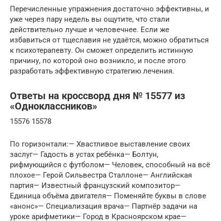
Перечисленные упражнения достаточно эффективны, и
уже через пару недель вы ощутите, что стали
действительно лучше и человечнее. Если же
избавиться от тщеславия не удаётся, можно обратиться
к психотерапевту. Он сможет определить истинную
причину, по которой оно возникло, и после этого
разработать эффективную стратегию лечения.
Ответы на кроссворд дня № 15577 из
«Одноклассников»
15576 15578
По горизонтали:— Хвастливое выставление своих
заслуг— Гадость в устах ребёнка— Болтун,
рифмующийся с футболом— Человек, способный на всё
плохое— Герой Сильвестра Сталлоне— Английская
партия— Известный французский композитор—
Единица объёма двигателя— Поменяйте буквы в слове
«анонс»— Специализация врача— Партнёр задачи на
уроке арифметики— Город в Красноярском крае—