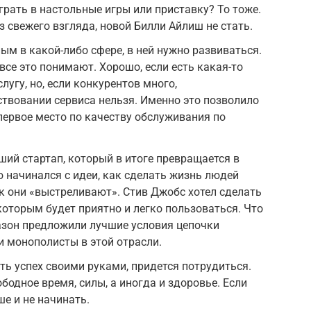
рать в настольные игры или приставку? То тоже.
з свежего взгляда, новой Билли Айлиш не стать.
ым в какой-либо сфере, в ней нужно развиваться.
 все это понимают. Хорошо, если есть какая-то
угу, но, если конкурентов много,
твовании сервиса нельзя. Именно это позволило
 первое место по качеству обслуживания по
ий стартап, который в итоге превращается в
начинался с идеи, как сделать жизнь людей
ак они «выстреливают». Стив Джобс хотел сделать
которым будет приятно и легко пользоваться. Что
азон предложили лучшие условия цепочки
и монополисты в этой отрасли.
ь успех своими руками, придется потрудиться.
ободное время, силы, а иногда и здоровье. Если
чше и не начинать.