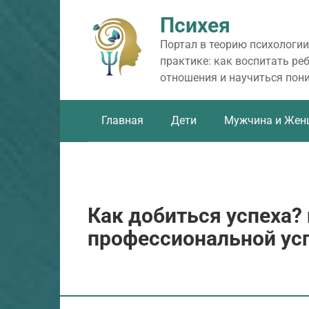
Перейти
Психея
к
контенту
Портал в теорию психологии
практике: как воспитать ре
отношения и научиться пон
Главная
Дети
Мужчина и Жен
Как добиться успеха?
профессиональной ус