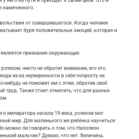
 у него на пути и приходит к своей цели. Это и
е намеченного.
вольствия от совершившегося. Когда человек
ахватывает буря положительных эмоций, которая и
 является признание окружающих
 успехом, никто не обратит внимание, его это
люди из-за неуверенности в себе попросту не
о-нибудь не поможет им с этим, обратив своё
й труд. Также стоит отметить, что для разных
хом
го императора начала 19 века, успехом мог
нный мир. Для маленького же ребёнка научиться
Но можно ли говорить о том, что Наполеон
енький мальчик? Думаю, что нет. Величина,