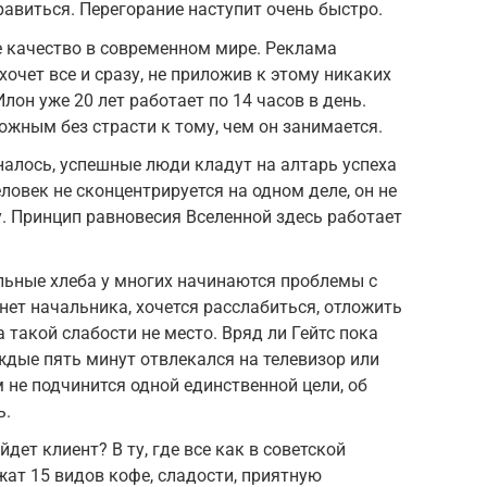
нравиться. Перегорание наступит очень быстро.
 качество в современном мире. Реклама
хочет все и сразу, не приложив к этому никаких
Илон уже 20 лет работает по 14 часов в день.
ожным без страсти к тому, чем он занимается.
алось, успешные люди кладут на алтарь успеха
еловек не сконцентрируется на одном деле, он не
у. Принцип равновесия Вселенной здесь работает
льные хлеба у многих начинаются проблемы с
нет начальника, хочется расслабиться, отложить
а такой слабости не место. Вряд ли Гейтс пока
ждые пять минут отвлекался на телевизор или
 не подчинится одной единственной цели, об
ь.
ет клиент? В ту, где все как в советской
жат 15 видов кофе, сладости, приятную