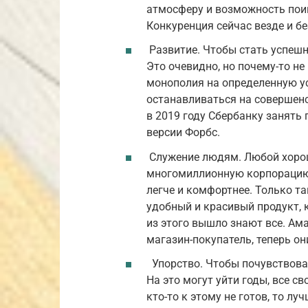
атмосферу и возможность поиг
Конкуренция сейчас везде и бе
Развитие. Чтобы стать успешн
Это очевидно, но почему-то не
монополия на определенную усл
останавливаться на совершенс
в 2019 году Сбербанку занять
версии Форбс.
Служение людям. Любой хорош
многомиллионную корпорацию 
легче и комфортнее. Только т
удобный и красивый продукт, 
из этого вышло знают все. Ам
магазин-покупатель, теперь он
Упорство. Чтобы почувствоват
На это могут уйти годы, все св
кто-то к этому не готов, то лу