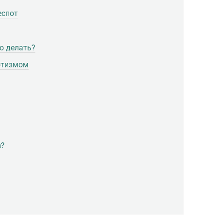
еспот
о делать?
отизмом
а?