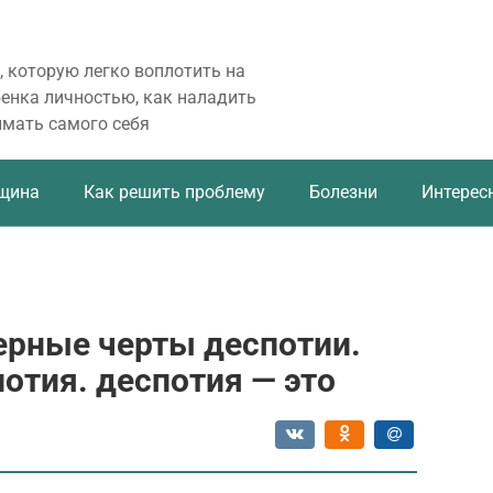
, которую легко воплотить на
бенка личностью, как наладить
имать самого себя
щина
Как решить проблему
Болезни
Интерес
ерные черты деспотии.
отия. деспотия — это