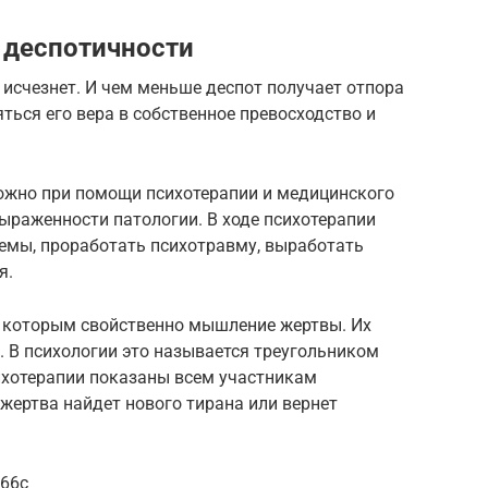
 деспотичности
 исчезнет. И чем меньше деспот получает отпора
яться его вера в собственное превосходство и
ожно при помощи психотерапии и медицинского
выраженности патологии. В ходе психотерапии
емы, проработать психотравму, выработать
я.
 которым свойственно мышление жертвы. Их
 В психологии это называется треугольником
ихотерапии показаны всем участникам
жертва найдет нового тирана или вернет
p66c