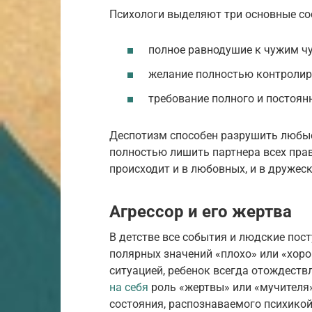
Психологи выделяют три основные с
полное равнодушие к чужим ч
желание полностью контролиро
требование полного и постоян
Деспотизм способен разрушить любые
полностью лишить партнера всех прав,
происходит и в любовных, и в дружес
Агрессор и его жертва
В детстве все события и людские пос
полярных значений «плохо» или «хор
ситуацией, ребенок всегда отождествл
на себя
роль «жертвы» или «мучителя»
состояния, распознаваемого психикой