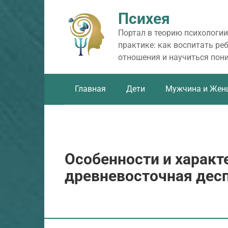
Перейти
Психея
к
контенту
Портал в теорию психологии
практике: как воспитать ре
отношения и научиться пон
Главная
Дети
Мужчина и Жен
Особенности и характ
древневосточная десп