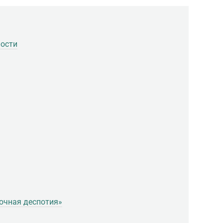
ности
очная деспотия»