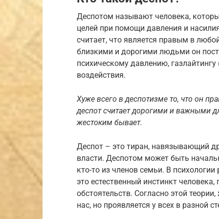
Деспотом называют человека, которы
целей при помощи давления и насилия
считает, что является правым в любо
близкими и дорогими людьми он посто
психическому давлению, газлайтингу 
воздействия.
Х
уже всего в деспотизме то, что он
пра
деспот считает дорогими и важными д
жесток
им
бывает.
Деспот – это тиран, навязывающий д
власти. Деспотом может быть начальн
кто-то из членов семьи. В психологии
это естественный инстинкт человека
обстоятельств. Согласно этой теории,
нас, но проявляется у всех в разной ст