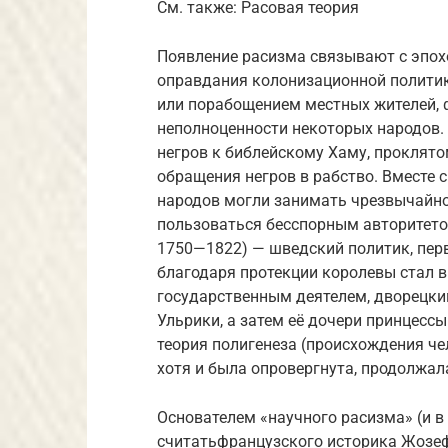
См. также: Расовая теория
Появление расизма связывают с эпох
оправдания колонизационной полити
или порабощением местных жителей, 
неполноценности некоторых народов.
негров к библейскому Хаму, проклято
обращения негров в рабство. Вместе 
народов могли занимать чрезвычайно
пользоваться бесспорным авторитето
1750—1822) — шведский политик, пер
благодаря протекции королевы стал
государственным деятелем, дворецк
Ульрики, а затем её дочери принцессы
теория полигенеза (происхождения че
хотя и была опровергнута, продолжал
Основателем «научного расизма» (и в
считатьфранцузского историка Жозеф