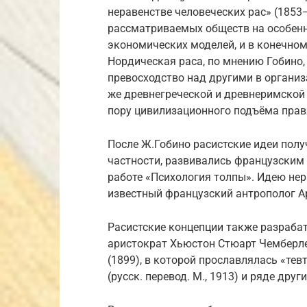
неравенстве человеческих рас» (1853—
рассматриваемых обществ на особенно
экономических моделей, и в конечном
Нордическая раса, по мнению Гобино,
превосходство над другими в организ
же древнегреческой и древнеримской
пору цивилизационного подъёма прав
После Ж.Гобино расистские идеи полу
частности, развивались французским
работе «Психология толпы». Идею нер
известный французский антрополог А
Расистские концепции также разраба
аристократ Хьюстон Стюарт Чемберле
(1899), в которой прославлялась «тев
(русск. перевод. М., 1913) и ряде друг