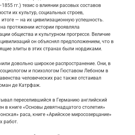
1855 гг.) тезис о влиянии расовых составов
сти их культур, социальных строев,
 итоге — на их цивилизационную успешность.
 на протяжении истории проявляла
ации общества и культурном прогрессе. Величие
 цивилизаций он объяснял предположением, что в
ящие элиты в этих странах были нордиками.
чили довольно широкое распространение. Они, в
 социологом и психологом Гюставом Лебоном в
авенства человеческих рас также отстаивал
рман де Катрфаж.
тывал переселившийся в Германию английский
н в книге «Основы девятнадцатого столетия»
тонская» раса, книге «Арийское миросозерцание»
их работ.