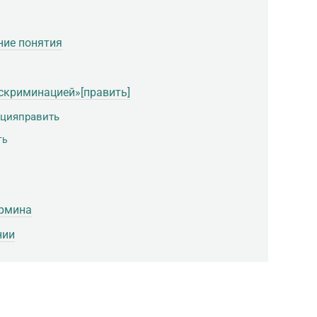
ние понятия
скриминацией»[править]
цияправить
ть
ермина
нии