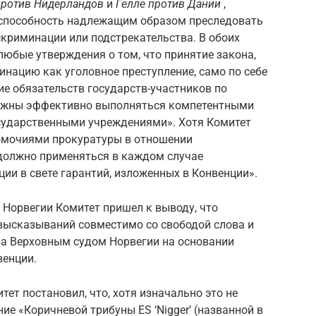
против Нидерландов
и
Гелле против Дании
,
еспособность надлежащим образом преследовать
криминации или подстрекательства. В обоих
любые утверждения о том, что принятие закона,
ацию как уголовное преступление, само по себе
е обязательств государств-участников по
олжны эффективно выполняться компетентными
сударственными учреждениями». Хотя Комитет
омочиями прокуратуры в отношении
«должно применяться в каждом случае
и в свете гарантий, изложенных в Конвенции».
в Норвегии Комитет пришел к выводу, что
высказываний совместимо со свободой слова и
ра Верховным судом Норвегии на основании
венции.
тет постановил, что, хотя изначально это не
ие «Коричневой трибуны ES ‘Nigger’ (названной в