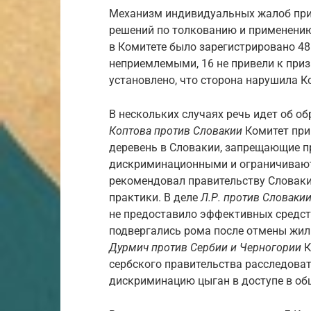
Механизм индивидуальных жалоб при
решений по толкованию и применению
в Комитете было зарегистрировано 48
неприемлемыми, 16 не привели к приз
установлено, что сторона нарушила К
В нескольких случаях речь идет об о
Коптова против Словакии
Комитет при
деревень в Словакии, запрещающие п
дискриминационными и ограничивают
рекомендовал правительству Словаки
практики. В деле
Л.Р. против Словаки
не предоставило эффективных средст
подвергались рома после отмены жили
Дурмич против Сербии и Черногории
К
сербского правительства расследоват
дискриминацию цыган в доступе в об