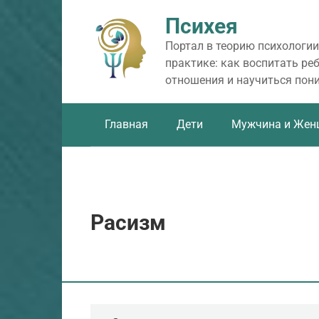
Перейти
Психея
к
контенту
Портал в теорию психологии
практике: как воспитать ре
отношения и научиться пон
Главная
Дети
Мужчина и Жен
Расизм