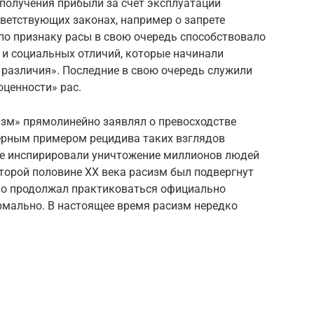
получения прибыли за счёт эксплуатации
тветствующих законах, например о запрете
о признаку расы в свою очередь способствовало
 и социальных отличий, которые начинали
 различия». Последние в свою очередь служили
ценности» рас.
изм» прямолинейно заявлял о превосходстве
терным примером рецидива таких взглядов
ые инспирировали уничтожение миллионов людей
торой половине XX века расизм был подвергнут
ко продолжал практиковаться официально
рмально. В настоящее время расизм нередко