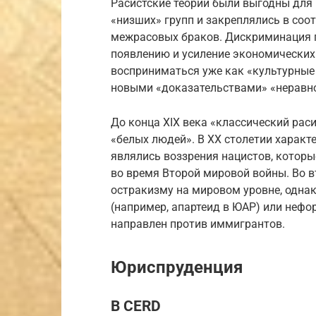
Расистские теории были выгодны для 
«низших» групп и закреплялись в соо
межрасовых браков. Дискриминация п
появлению и усиление экономических
восприниматься уже как «культурные
новыми «доказательствами» «неравно
До конца XIX века «классический рас
«белых людей». В XX столетии харак
являлись воззрения нацистов, котор
во время Второй мировой войны. Во в
остракизму на мировом уровне, одна
(например, апартеид в ЮАР) или нефо
направлен против иммигрантов.
Юриспруденция
В CERD