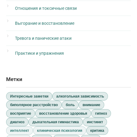
Отношения и токсичные связи
Выгорание и восстановление
Тревога и панические атаки
Практики и упражнения
Метки
Интересные заметки
алкогольная зависимость
биполярное расстройство
боль
внимание
восприятие
восстановление здоровья
гипноз
диагноз
дыхательная гимнастика
инстинкт
интеллект
клиническая психология
критика