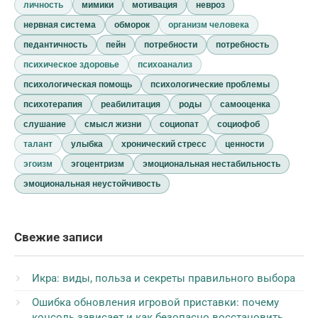
личность
мимики
мотивация
невроз
нервная система
обморок
организм человека
педантичность
пейн
потребности
потребность
психическое здоровье
психоанализ
психологическая помощь
психологические проблемы
психотерапия
реабилитация
роды
самооценка
слушание
смысл жизни
социопат
социофоб
талант
улыбка
хронический стресс
ценности
эгоизм
эгоцентризм
эмоциональная нестабильность
эмоциональная неустойчивость
Свежие записи
Икра: виды, польза и секреты правильного выбора
Ошибка обновления игровой приставки: почему
консоль зависает и как безопасно восстановить