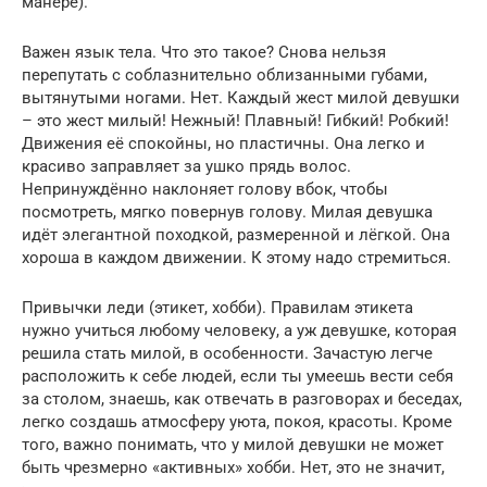
манере).
Важен язык тела. Что это такое? Снова нельзя
перепутать с соблазнительно облизанными губами,
вытянутыми ногами. Нет. Каждый жест милой девушки
– это жест милый! Нежный! Плавный! Гибкий! Робкий!
Движения её спокойны, но пластичны. Она легко и
красиво заправляет за ушко прядь волос.
Непринуждённо наклоняет голову вбок, чтобы
посмотреть, мягко повернув голову. Милая девушка
идёт элегантной походкой, размеренной и лёгкой. Она
хороша в каждом движении. К этому надо стремиться.
Привычки леди (этикет, хобби). Правилам этикета
нужно учиться любому человеку, а уж девушке, которая
решила стать милой, в особенности. Зачастую легче
расположить к себе людей, если ты умеешь вести себя
за столом, знаешь, как отвечать в разговорах и беседах,
легко создашь атмосферу уюта, покоя, красоты. Кроме
того, важно понимать, что у милой девушки не может
быть чрезмерно «активных» хобби. Нет, это не значит,