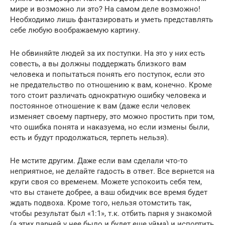
мире и возможно ли это? На самом деле возможно!
Необходимо лишь фантазировать и уметь представлять
себе любую воображаемую картину.
Не обвиняйте людей за их поступки. На это у них есть
совесть, а вы должны поддержать близкого вам
человека и попытаться понять его поступок, если это
не предательство по отношению к вам, конечно. Кроме
того стоит различать однократную ошибку человека и
постоянное отношение к вам (даже если человек
изменяет своему партнеру, это можно простить при том,
что ошибка понята и наказуема, но если измены были,
есть и будут продолжаться, терпеть нельзя).
Не мстите другим. Даже если вам сделали что-то
неприятное, не делайте гадость в ответ. Все вернется на
круги своя со временем. Можете успокоить себя тем,
что вы станете добрее, а ваш обидчик все время будет
ждать подвоха. Кроме того, нельзя отомстить так,
чтобы результат был «1:1», т.к. отбить парня у знакомой
(а этих парней у нее было и будет еще уйма) и испортить