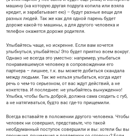
машину (на которую другая подруга копила или взяла
кредит, и зарабатывает ею) – будут разные вещи для
разных людей. Так же как для одной парень будет
дороже какой-то машины, а для другого человека и
телефон окажется дороже родителя.
Улыбайтесь чаще, но искренне. Если вам хочется
улыбнуться, улыбайтесь! Это будет приятно всем вокруг.
Однако не всегда это уместно: например, улыбаться
понравившемуся человеку в сопровождении его
партнера – лишнее, т.к. вы можете добиться скандала
между людьми. Так же нельзя улыбаться, когда идет
речь о чем-то серьезном, от вас ждут действий, а не
кокетства. И последнее: не улыбайтесь вынужденно!
Улыбка, чтобы быть доброй, должна сама сходить с губ,
а не натягиваться, будто вас где-то прищемили.
Всегда вставайте в положении другого человека. Чтобы
человек ни совершил, представьте, что такой
необдуманный поступок совершили и вы: хотели бы вы
прощения, понимания и поддержки со стороны? Если