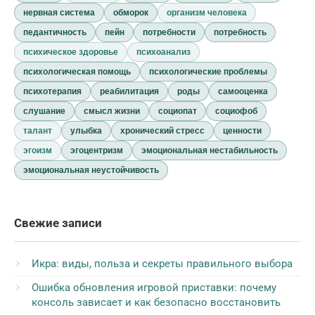
нервная система
обморок
организм человека
педантичность
пейн
потребности
потребность
психическое здоровье
психоанализ
психологическая помощь
психологические проблемы
психотерапия
реабилитация
роды
самооценка
слушание
смысл жизни
социопат
социофоб
талант
улыбка
хронический стресс
ценности
эгоизм
эгоцентризм
эмоциональная нестабильность
эмоциональная неустойчивость
Свежие записи
Икра: виды, польза и секреты правильного выбора
Ошибка обновления игровой приставки: почему
консоль зависает и как безопасно восстановить