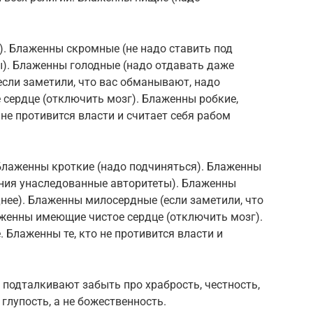
). Блаженны скромные (не надо ставить под
). Блаженны голодные (надо отдавать даже
сли заметили, что вас обманывают, надо
 сердце (отключить мозг). Блаженны робкие,
 не противится власти и считает себя рабом
Блаженны кроткие (надо подчиняться). Блаженны
ения унаследованные авторитеты). Блаженны
нее). Блаженны милосердные (если заметили, что
аженны имеющие чистое сердце (отключить мозг).
 Блаженны те, кто не противится власти и
с подталкивают забыть про храбрость, честность,
глупость, а не божественность.