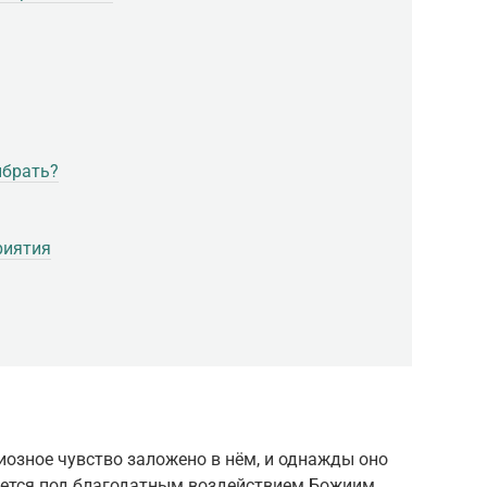
ыбрать?
риятия
гиозное чувство заложено в нём, и однажды оно
яется под благодатным воздействием Божиим.