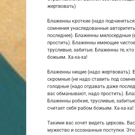
жертвовать)
Блаженны кроткие (надо подчиняться
сомнения унаследованные авторитеты
последнее). Блаженны милосердные (е
простить). Блаженны имеющие чистое
трусливые, забитые. Блаженны те, кто
божьим. Ха-ха-ха!
Блаженны нищие (надо жертвовать). 
скромные (не надо ставить под сомн
голодные (надо отдавать даже послед
вас обманывают, надо простить). Бл
Блаженны робкие, трусливые, забитые.
считает себя рабом божьим. Ха-ха-ха!
Такими вас хочет видеть церковь. Ва
мужество и осознанные поступки. Это 