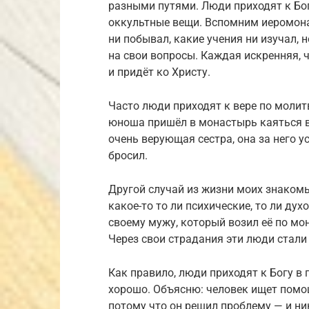
разными путями. Люди приходят к Бог
оккультные вещи. Вспомним иеромонах
ни побывал, какие учения ни изучал, 
на свои вопросы. Каждая искренняя, ч
и придёт ко Христу.
Часто люди приходят к вере по молит
юноша пришёл в монастырь каяться в 
очень верующая сестра, она за него у
бросил.
Другой случай из жизни моих знакомы
какое-то то ли психические, то ли ду
своему мужу, который возил её по мо
Через свои страдания эти люди стал
Как правило, люди приходят к Богу в го
хорошо. Объясню: человек ищет помощи
потому что он решил проблему — и ни