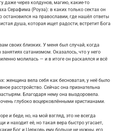
у даже через колдунов, магию, какие-то
а Серафима (Роуза): в каких только сектах он
но остановился на православии, где нашёл ответы
истая душа, которая ищет радости, встретит Бога
вам своих близких. У меня был случай, когда
занятиях сатанизмом. Оказалось, что у него
силенно молилась — и в итоге он раскаялся и всё
х: женщина вела себя как бесноватая, у неё было
ховное расстройство. Сейчас она признательна
настырям. Благодаря нему она выздоровела.
и очень глубоко воцерковлёнными христианами.
ре и беде, но, на мой взгляд, это не всегда
 и находит её, но такая вера быстро угасает,
какие Бог и Церковь ему больше не нужны, его