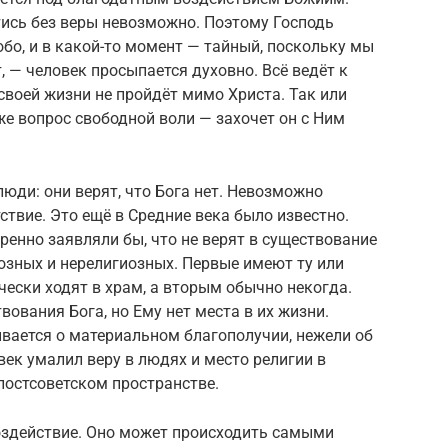
стись без веры невозможно. Поэтому Господь
обо, и в какой-то момент — тайный, поскольку мы
т, — человек просыпается духовно. Всё ведёт к
своей жизни не пройдёт мимо Христа. Так или
же вопрос свободной воли — захочет он с Ним
юди: они верят, что Бога нет. Невозможно
тствие. Это ещё в Средние века было известно.
ренно заявляли бы, что не верят в существование
озных и нерелигиозных. Первые имеют ту или
чески ходят в храм, а вторым обычно некогда.
вования Бога, но Ему нет места в их жизни.
ается о материальном благополучии, нежели об
век умалил веру в людях и место религии в
 постсоветском пространстве.
оздействие. Оно может происходить самыми