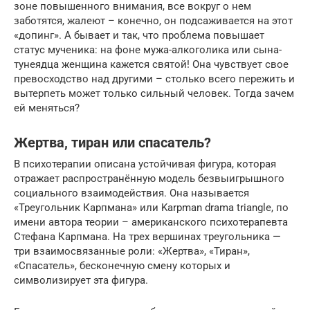
зоне повышенного внимания, все вокруг о нем
заботятся, жалеют – конечно, он подсаживается на этот
«допинг». А бывает и так, что проблема повышает
статус мученика: на фоне мужа-алкоголика или сына-
тунеядца женщина кажется святой! Она чувствует свое
превосходство над другими – столько всего пережить и
вытерпеть может только сильный человек. Тогда зачем
ей меняться?
Жертва, тиран или спасатель?
В психотерапии описана устойчивая фигура, которая
отражает распространённую модель безвыигрышного
социального взаимодействия. Она называется
«Треугольник Карпмана» или Karpman drama triangle, по
имени автора теории – американского психотерапевта
Стефана Карпмана. На трех вершинах треугольника —
три взаимосвязанные роли: «Жертва», «Тиран»,
«Спасатель», бесконечную смену которых и
символизирует эта фигура.