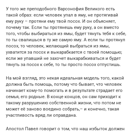
У того же преподобного Варсонофия Великого есть
такой образ: если человек упал в яму, не протягивай
ему руку – протяни ему твой посох. И он объясняет,
почему так. Если ты протянешь ему руку, а он вместо
того, чтобы выбираться из ямы, будет тянуть тебя к себе,
то ты свалишься в ту же самую яму. А если ты протянул
посох, то человек, желающий выбраться из ямы,
ухватится за посох и выкарабкается с твоей помощью;
если же упавший не захочет выкарабкиваться и будет
тянуть за посох к себе, то ты просто посох отпустишь.
На мой взгляд, это некая идеальная модель того, какой
должна быть помощь, потому что бывает, что человек
начинает кому-то помогать и в результате страдает его
семья, его родные. В конце концов, он сам приходит к
такому разрушению собственной жизни, что потом не
может её заново воедино собрать,– и конечно, такая
участливость вряд ли оправдана.
Апостол Павел говорит о том, что наш избыток должен