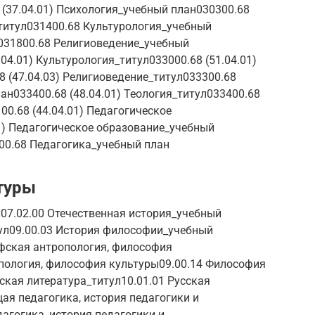
 (37.04.01) Психология_учебный план030300.68
титул031400.68 Культурология_учебный
031800.68 Религиоведение_учебный
04.01) Культурология_титул033000.68 (51.04.01)
 (47.04.03) Религиоведение_титул033300.68
ан033400.68 (48.04.01) Теология_титул033400.68
00.68 (44.04.01) Педагогическое
1) Педагогическое образование_учебный
00.68 Педагогика_учебный план
туры
л07.02.00 Отечественная история_учебный
ул09.00.03 История философии_учебный
офская антропология, философия
пология, философия культуры09.00.14 Философия
ская литература_титул10.01.01 Русская
ая педагогика, история педагогики и
агогика, история педагогики и