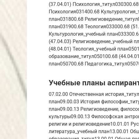
(37.04.01) Психология_титул030300.68
Психология031400.68 Культурология_
план031800.68 Религиоведение_титул
план031900.68 Теология033000.68 (51.
Культурология_учебный план033300.68
(47.04.03) Религиоведение_учебный пл
(48.04.01) Теология_учебный план0501
образование_титул050100.68 (44.04.0
план050700.68 Педагогика_титул0507
Учебные планы аспиран
07.02.00 Отечественная история_титу
план09.00.03 История философии_тит
план09.00.13 Религиоведение, филос
культуры09.00.13 Философская антро
религии и религиоведение10.01.01 Рус
литература_учебный план13.00.01 Общ
образования_титул13.00.01 Общая пед