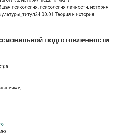
щая психология, психология личности, история
культуры_титул24.00.01 Теория и история
ессиональной подготовленности
стра
ованиями,
й
го
нию