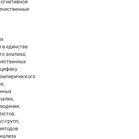
когнитивной
течественные
их
 в единстве
го анализа,
ичественных
ецифику
 эмпирического
я,
анных
нализ,
людения,
тестов,
с-групп,
методов
анализа