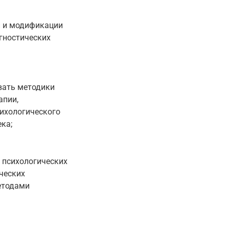
и и модификации
гностических
вать методики
апии,
сихологического
ка;
 психологических
ческих
етодами