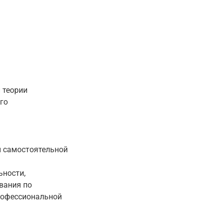
 теории
го
 самостоятельной
ьности,
вания по
рофессиональной