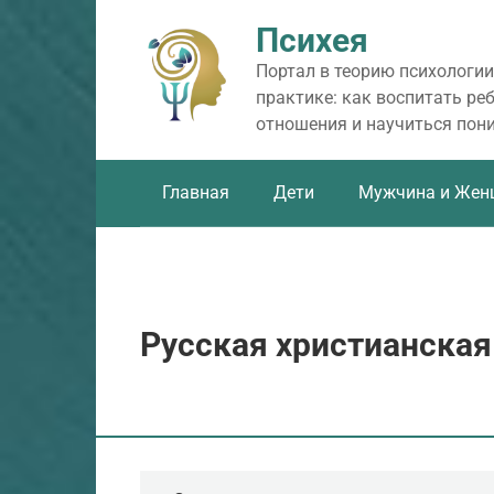
Перейти
Психея
к
контенту
Портал в теорию психологии
практике: как воспитать ре
отношения и научиться пон
Главная
Дети
Мужчина и Жен
Русская христианская