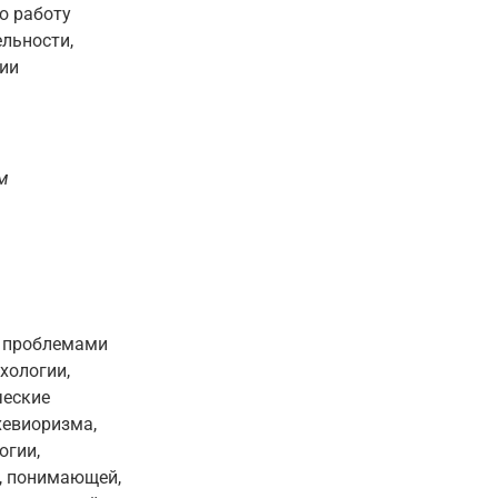
ю работу
ельности,
ии
м
и проблемами
хологии,
ческие
хевиоризма,
огии,
, понимающей,