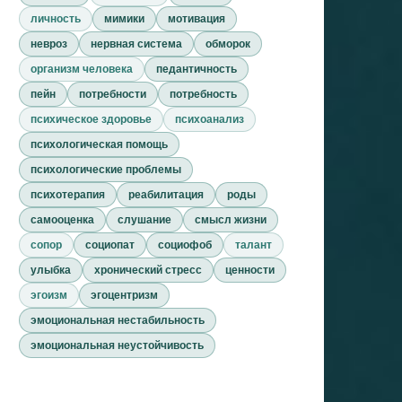
личность
мимики
мотивация
невроз
нервная система
обморок
организм человека
педантичность
пейн
потребности
потребность
психическое здоровье
психоанализ
психологическая помощь
психологические проблемы
психотерапия
реабилитация
роды
самооценка
слушание
смысл жизни
сопор
социопат
социофоб
талант
улыбка
хронический стресс
ценности
эгоизм
эгоцентризм
эмоциональная нестабильность
эмоциональная неустойчивость