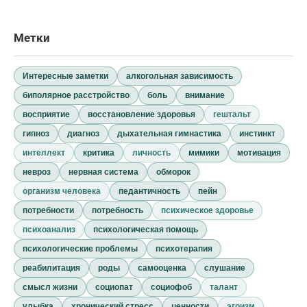
Метки
Интересные заметки
алкогольная зависимость
биполярное расстройство
боль
внимание
восприятие
восстановление здоровья
гештальт
гипноз
диагноз
дыхательная гимнастика
инстинкт
интеллект
критика
личность
мимики
мотивация
невроз
нервная система
обморок
организм человека
педантичность
пейн
потребности
потребность
психическое здоровье
психоанализ
психологическая помощь
психологические проблемы
психотерапия
реабилитация
роды
самооценка
слушание
смысл жизни
социопат
социофоб
талант
улыбка
хронический стресс
ценности
эгоизм