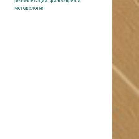
реабилитации: философия и
методология