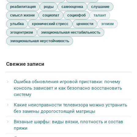
реабилитация
роды
самооценка
слушание
смысл жизни
социопат
социофоб
талант
улыбка
хронический стресс
ценности
эгоизм
эгоцентризм
эмоциональная нестабильность
эмоциональная неустойчивость
Свежие записи
Ошибка обновления игровой приставки: почему
консоль зависает и как безопасно восстановить
систему
Какие неисправности телевизора можно устранить
без замены дорогостоящей матрицы
Вязаные шарфы: виды вязки, плотность и состав
пряжи