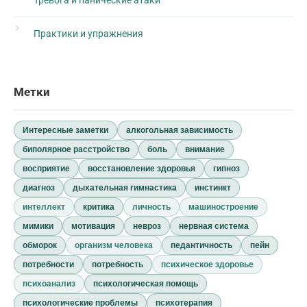
Практики и упражнения
Метки
Интересные заметки
алкогольная зависимость
биполярное расстройство
боль
внимание
восприятие
восстановление здоровья
гипноз
диагноз
дыхательная гимнастика
инстинкт
интеллект
критика
личность
машиностроение
мимики
мотивация
невроз
нервная система
обморок
организм человека
педантичность
пейн
потребности
потребность
психическое здоровье
психоанализ
психологическая помощь
психологические проблемы
психотерапия