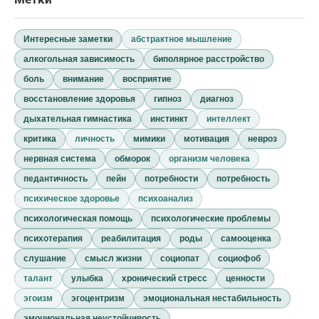
Интересные заметки
абстрактное мышление
алкогольная зависимость
биполярное расстройство
боль
внимание
восприятие
восстановление здоровья
гипноз
диагноз
дыхательная гимнастика
инстинкт
интеллект
критика
личность
мимики
мотивация
невроз
нервная система
обморок
организм человека
педантичность
пейн
потребности
потребность
психическое здоровье
психоанализ
психологическая помощь
психологические проблемы
психотерапия
реабилитация
роды
самооценка
слушание
смысл жизни
социопат
социофоб
талант
улыбка
хронический стресс
ценности
эгоизм
эгоцентризм
эмоциональная нестабильность
эмоциональная неустойчивость