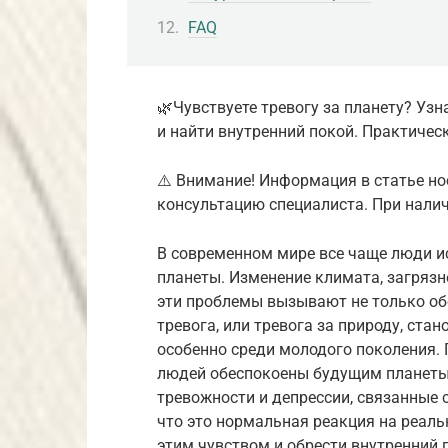
FAQ
🌿Чувствуете тревогу за планету? Узна
и найти внутренний покой. Практически
⚠️ Внимание! Информация в статье но
консультацию специалиста. При налич
В современном мире все чаще люди 
планеты. Изменение климата, загряз
эти проблемы вызывают не только обе
тревога, или тревога за природу, ста
особенно среди молодого поколения.
людей обеспокоены будущим планеты
тревожности и депрессии, связанные
что это нормальная реакция на реаль
этим чувством и обрести внутренний 