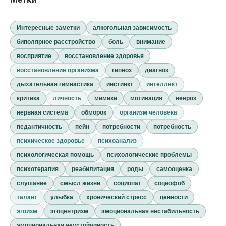
Интересные заметки
алкогольная зависимость
биполярное расстройство
боль
внимание
восприятие
восстановление здоровья
восстановление организма
гипноз
диагноз
дыхательная гимнастика
инстинкт
интеллект
критика
личность
мимики
мотивация
невроз
нервная система
обморок
организм человека
педантичность
пейн
потребности
потребность
психическое здоровье
психоанализ
психологическая помощь
психологические проблемы
психотерапия
реабилитация
роды
самооценка
слушание
смысл жизни
социопат
социофоб
талант
улыбка
хронический стресс
ценности
эгоизм
эгоцентризм
эмоциональная нестабильность
эмоциональная неустойчивость