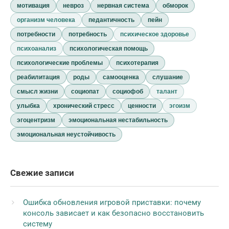
мотивация
невроз
нервная система
обморок
организм человека
педантичность
пейн
потребности
потребность
психическое здоровье
психоанализ
психологическая помощь
психологические проблемы
психотерапия
реабилитация
роды
самооценка
слушание
смысл жизни
социопат
социофоб
талант
улыбка
хронический стресс
ценности
эгоизм
эгоцентризм
эмоциональная нестабильность
эмоциональная неустойчивость
Свежие записи
Ошибка обновления игровой приставки: почему
консоль зависает и как безопасно восстановить
систему