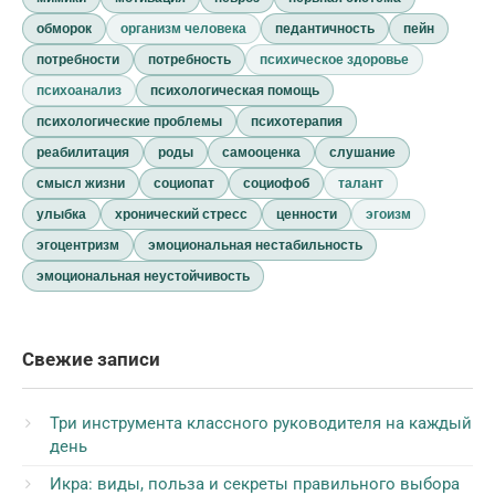
обморок
организм человека
педантичность
пейн
потребности
потребность
психическое здоровье
психоанализ
психологическая помощь
психологические проблемы
психотерапия
реабилитация
роды
самооценка
слушание
смысл жизни
социопат
социофоб
талант
улыбка
хронический стресс
ценности
эгоизм
эгоцентризм
эмоциональная нестабильность
эмоциональная неустойчивость
Свежие записи
Три инструмента классного руководителя на каждый
день
Икра: виды, польза и секреты правильного выбора