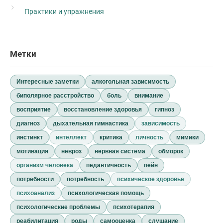
Практики и упражнения
Метки
Интересные заметки
алкогольная зависимость
биполярное расстройство
боль
внимание
восприятие
восстановление здоровья
гипноз
диагноз
дыхательная гимнастика
зависимость
инстинкт
интеллект
критика
личность
мимики
мотивация
невроз
нервная система
обморок
организм человека
педантичность
пейн
потребности
потребность
психическое здоровье
психоанализ
психологическая помощь
психологические проблемы
психотерапия
реабилитация
роды
самооценка
слушание