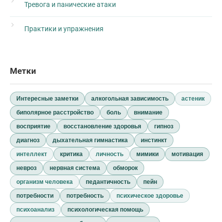
Тревога и панические атаки
Практики и упражнения
Метки
Интересные заметки
алкогольная зависимость
астеник
биполярное расстройство
боль
внимание
восприятие
восстановление здоровья
гипноз
диагноз
дыхательная гимнастика
инстинкт
интеллект
критика
личность
мимики
мотивация
невроз
нервная система
обморок
организм человека
педантичность
пейн
потребности
потребность
психическое здоровье
психоанализ
психологическая помощь