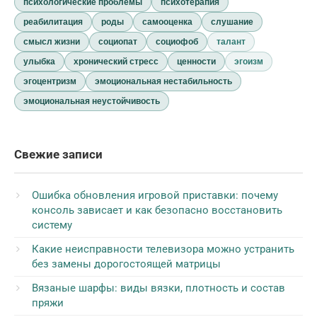
психологические проблемы
психотерапия
реабилитация
роды
самооценка
слушание
смысл жизни
социопат
социофоб
талант
улыбка
хронический стресс
ценности
эгоизм
эгоцентризм
эмоциональная нестабильность
эмоциональная неустойчивость
Свежие записи
Ошибка обновления игровой приставки: почему
консоль зависает и как безопасно восстановить
систему
Какие неисправности телевизора можно устранить
без замены дорогостоящей матрицы
Вязаные шарфы: виды вязки, плотность и состав
пряжи