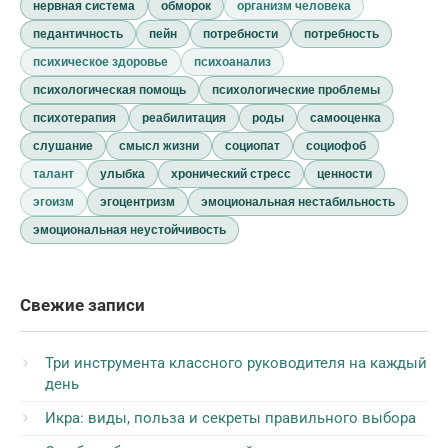
нервная система
обморок
организм человека
педантичность
пейн
потребности
потребность
психическое здоровье
психоанализ
психологическая помощь
психологические проблемы
психотерапия
реабилитация
роды
самооценка
слушание
смысл жизни
социопат
социофоб
талант
улыбка
хронический стресс
ценности
эгоизм
эгоцентризм
эмоциональная нестабильность
эмоциональная неустойчивость
Свежие записи
Три инструмента классного руководителя на каждый
день
Икра: виды, польза и секреты правильного выбора