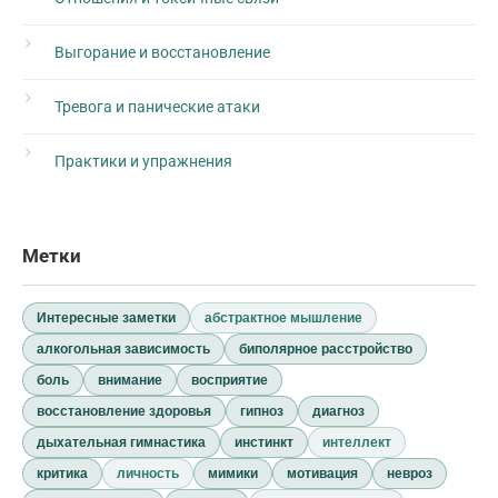
Выгорание и восстановление
Тревога и панические атаки
Практики и упражнения
Метки
Интересные заметки
абстрактное мышление
алкогольная зависимость
биполярное расстройство
боль
внимание
восприятие
восстановление здоровья
гипноз
диагноз
дыхательная гимнастика
инстинкт
интеллект
критика
личность
мимики
мотивация
невроз