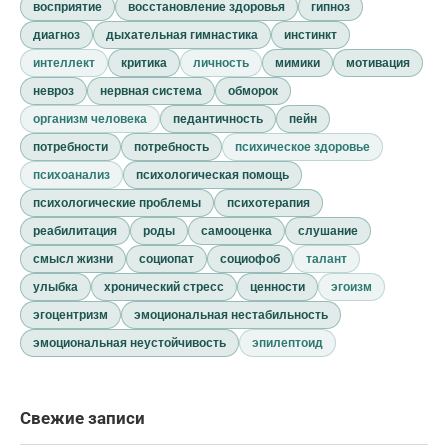
восприятие
восстановление здоровья
гипноз
диагноз
дыхательная гимнастика
инстинкт
интеллект
критика
личность
мимики
мотивация
невроз
нервная система
обморок
организм человека
педантичность
пейн
потребности
потребность
психическое здоровье
психоанализ
психологическая помощь
психологические проблемы
психотерапия
реабилитация
роды
самооценка
слушание
смысл жизни
социопат
социофоб
талант
улыбка
хронический стресс
ценности
эгоизм
эгоцентризм
эмоциональная нестабильность
эмоциональная неустойчивость
эпилептоид
Свежие записи