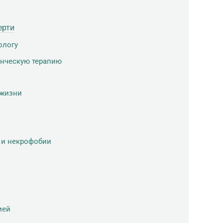
ерти
ологу
енческую терапию
 жизни
 и некрофобии
ией