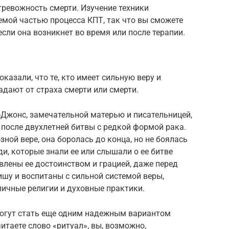
евожность смерти. Изучение техники
емой частью процесса КПТ, так что вы сможете
если она возникнет во время или после терапии.
азали, что те, кто имеет сильную веру и
адают от страха смерти или смерти.
-Джонс, замечательной матерью и писательницей,
т после двухлетней битвы с редкой формой рака.
зной вере, она боролась до конца, но не боялась
и, которые знали ее или слышали о ее битве
влены ее достоинством и грацией, даже перед
ишу и воспитаны с сильной системой веры,
зличные религии и духовные практики.
 могут стать еще одним надежным вариантом
итаете слово «ритуал», вы, возможно,