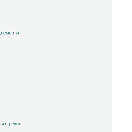
а смерти
них греков